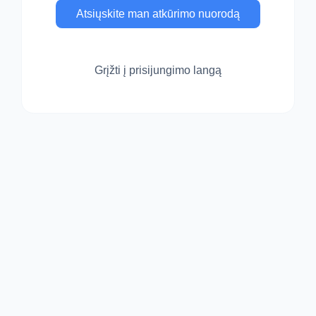
Atsiųskite man atkūrimo nuorodą
Grįžti į prisijungimo langą