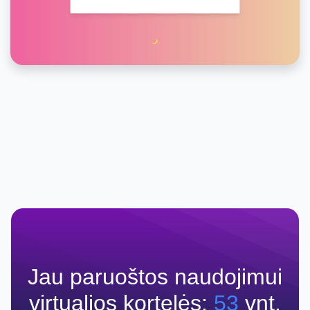
Jau paruoštos naudojimui
virtualios kortelės:
53
vnt.