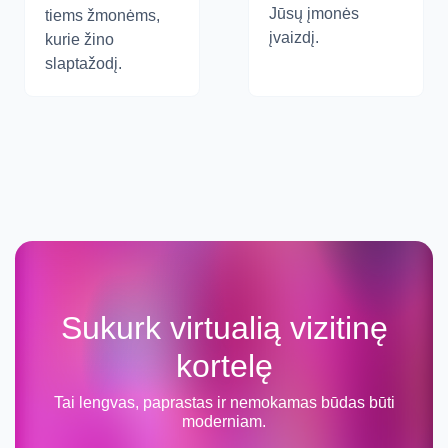
Jūsų įmonės
tiems žmonėms,
įvaizdį.
kurie žino
slaptažodį.
Sukurk virtualią vizitinę
kortelę
Tai lengvas, paprastas ir nemokamas būdas būti
moderniam.