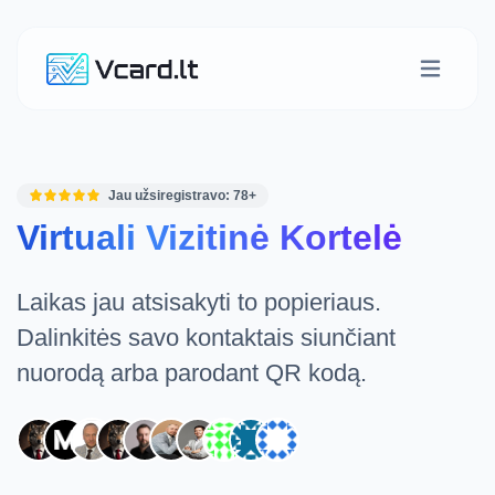
Jau užsiregistravo:
78+
Virtuali Vizitinė Kortelė
Laikas jau atsisakyti to popieriaus.
Dalinkitės savo kontaktais siunčiant
nuorodą arba parodant QR kodą.