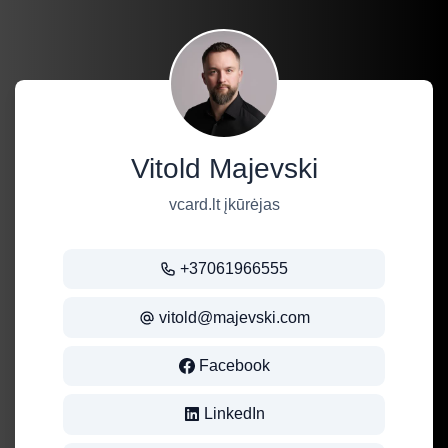
Vitold Majevski
vcard.lt įkūrėjas
+37061966555
vitold@majevski.com
Facebook
LinkedIn