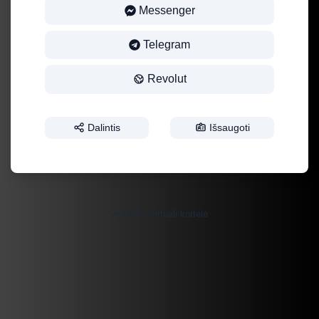
Messenger
Telegram
Revolut
Dalintis
Išsaugoti
vcard.lt - virtuali kortelė