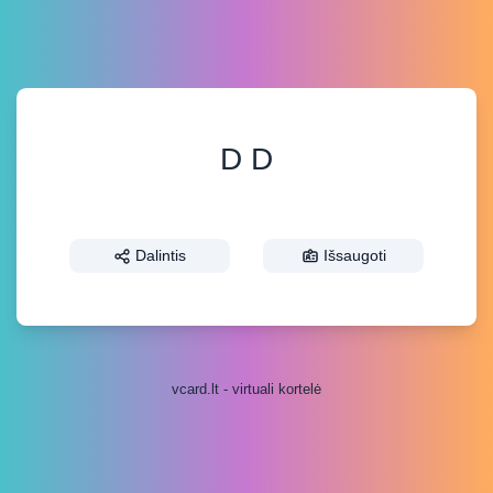
D D
Dalintis
Išsaugoti
vcard.lt - virtuali kortelė